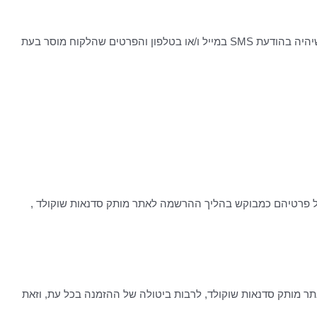
מותק סדנאות שוקולד רשאית לערוך סקרי שביעות רצון מעת לעת על מנת לשפר את השירות שהיא מעניקה ללקוחותיה. סקר שביעות רצון יכול שיהיה בהודעת SMS במייל ו/או בטלפון והפרטים שהלקוח מוסר בעת
כל פרטיהם כמבוקש בהליך ההרשמה לאתר מותק סדנאות שוקולד ,
ר מותק סדנאות שוקולד, לרבות ביטולה של ההזמנה בכל עת, וזאת