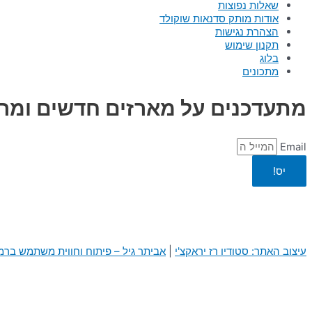
שאלות נפוצות
אודות מותק סדנאות שוקולד
הצהרת נגישות
תקנון שימוש
בלוג
מתכונים
מתעדכנים על מארזים חדשים ומרג
Email
יס!
עיצוב האתר: סטודיו רז יראקצ'י
|
א
ביתר גיל – פיתוח וחווית משתמש בר
0
0