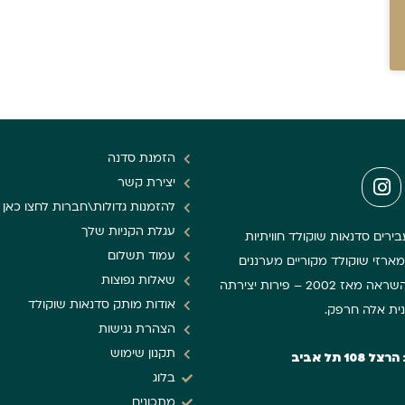
הזמנת סדנה
יצירת קשר
להזמנות גדולות\חברות לחצו כאן
עגלת הקניות שלך
ירים סדנאות שוקולד חוויתיות
עמוד תשלום
מארזי שוקולד מקוריים מערננים
שאלות נפוצות
ומעוררי השראה מאז 2002 – פירות יצירתה
אודות מותק סדנאות שוקולד
ית אלה חרפק.
הצהרת נגישות
תקנון שימוש
108 תל אביב
בלוג
מתכונים