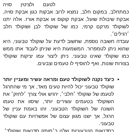
לטעם ולציטין סויה
כמתחלב. במקום חלב, נמצא לרוב אבקות כגון אבקת סויה,
אבקת שיבולת שועל, אבקת קוקוס או אבקת אורז. אלה יתנו
לשוקולד מרקם קרמי, כמו של שוקולד לבן ושוקולד חלב
׳רגילים׳.
עובדה חשובה נוספת, שחשוב לדעת על שוקולד טבעוני, היא
שהוא ניתן לטמפרור. המשמעות היא שניתן לעבוד אתו ממש
כמו שוקולד שאינו טבעוני. ניתן ליצור עמו יציקות שוקולד
בצורות שונות, ואף להוסיף לו טעמים וצבעים.
כיצד נקנה לשוקולד טעם ומראה עשיר ומעניין יותר
שוקולד טבעוני יכול להיות טעים מאד, אך מי שהתרגל
לטעמו של שוקולד ׳חלבי׳, ירגיש אולי צורך ׳לחזק׳ את
השוקולד בטעמים עשירים יותר, שיסוו את טעמו
השונה של השוקולד הטבעוני. זהו באמת עניין של
הרגל, אך ישנו מגוון עצום של אפשרויות עם שוקולד
טבעוני.
בסדנאות הטבעוניות שלנו ב׳מותק סדנאות שוקולד׳,