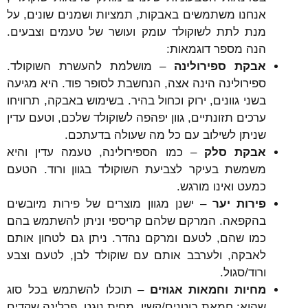
אנחנו משתמשים באבקות, תמציות ושמנים שונים, על
מנת לתת לשוקולד עומק ועושר של טעמים וצבעים.
הנה מספר דוגמאות:
אבקת ספירולינה
– מושלמת להעשרת השוקולד.
ספירולינה הינה אצה, הנחשבת לסופר פוד. היא מגיעה
בשני גוונים, ירוק וכחול בהיר. בשימוש באבקה, תרוויחו
ערכים תזונתיים, גוון יפהפה לשוקולד שלכם, וטעם עדין
שניתן לשילוב עם כל מה שעולה בדעתכם.
אבקת סלק
– כמו הספירולינה, טעמה עדין והיא
משמשת בעיקר לצביעת השוקולד בגוון ורוד. הטעם
כמעט ואינו מורגש.
פירות יער
– ישנן מגוון מוצרים של פירות מיובשים
בהקפאה. המרקם שלהם קריספי וניתן להשתמש בהם
כמו שהם, לטעם ומרקם נהדר. ניתן גם לטחון אותם
לאבקה, ולערבב אותם עם שוקולד לבן, לטעם וצבע
ורוד/סגול.
מחיות וחמאות אגוזים
– תוכלו להשתמש בכל סוג
שהוא: חמאת בוטנים/קשיו, מחית נוגט, פרלינה שקדים