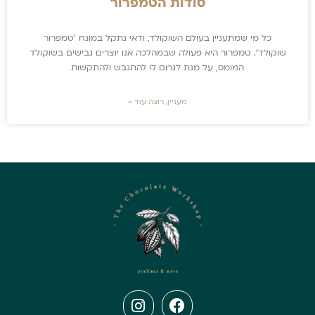
סודות הטמפרור
כל מי שמתעניין בעולם השוקולד, ודאי נתקל במונח 'טמפרור
שוקולד'. טמפרור היא פעולה שבמהלכה אנו יוצרים גבישים בשוקולד
המומס, על מנת לגרום לו להתגבש ולהתקשות
מעניין, רוצה עוד »