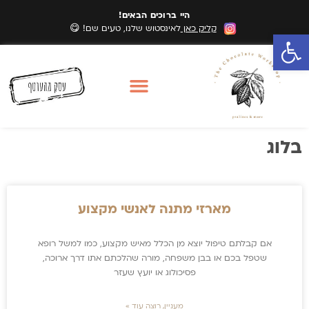
היי ברוכים הבאים!
קליק כאן
לאינסטוש שלנו, טעים שם! 😋
פתח סרגל נגישות
סדנאות שוקולד
מארזי שוקולד
אזורי שירות סדנאות
בלוג
מארזי מתנה לאנשי מקצוע
אם קבלתם טיפול יוצא מן הכלל מאיש מקצוע, כמו למשל רופא
שטפל בכם או בבן משפחה, מורה שהלכתם אתו דרך ארוכה,
פסיכולוג או יועץ שעזר
מעניין, רוצה עוד »