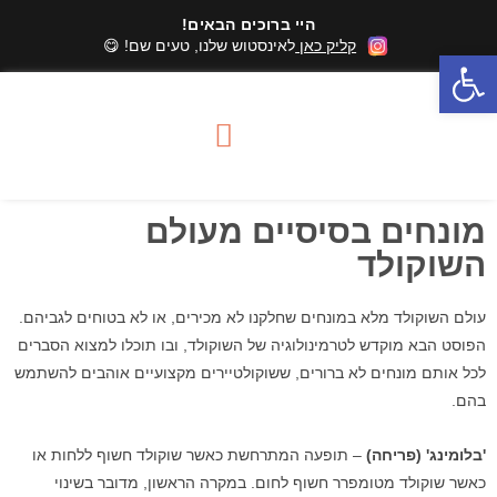
היי ברוכים הבאים!
קליק כאן
לאינסטוש שלנו, טעים שם! 😋
פתח סרגל נגישות
סדנאות שוקולד
מארזי שוקולד
אזורי שירות סדנאות
מונחים בסיסיים מעולם
השוקולד
עולם השוקולד מלא במונחים שחלקנו לא מכירים, או לא בטוחים לגביהם.
הפוסט הבא מוקדש לטרמינולוגיה של השוקולד, ובו תוכלו למצוא הסברים
לכל אותם מונחים לא ברורים, ששוקולטיירים מקצועיים אוהבים להשתמש
בהם.
'בלומינג' (פריחה)
– תופעה המתרחשת כאשר שוקולד חשוף ללחות או
כאשר שוקולד מטומפרר חשוף לחום. במקרה הראשון, מדובר בשינוי