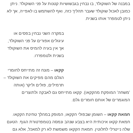
במבנה של השוקולד, בו נבחין בגבשושיות קטנות על פני השוקולד. ניתן
כמובן לאכול שוקולד שעבר תהליך כזה, ואף להשתמש בו לאפייה, אך לא
ניתן לטמפרר אותו בשנית.
במקרה השני נבחין בפסים או
עיגולים אפורים על פני השוקולד,
אך אין בעיה להמיס את השוקולד
בשנית ולטמפררו.
קקאו
– מונח זה מתייחס לחומרי
הגלם מהם מפיקים את השוקולד –
תרמילים, פולים וליקר (אותה
'משחה' המופקת מהקקאו). קקאו מתייחס גם לאבקה ולתוצרים
המוגמרים של אותם חומרים גלם.
חמאת קקאו
– השומן שבפולי הקקאו, המופק במהלך טחינת הקקאו.
חמאת קקאו איכותית היא בצבע שנהב ונמסה בטמפרטורת הגוף. הטעם
שלה נייטרלי לחלוטין. חמאת הקקאו משמשת לא רק למאכל, אלא גם