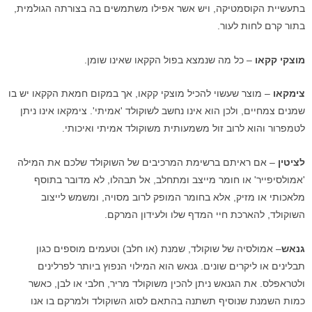
בתעשיית הקוסמטיקה, ויש אשר אפילו משתמשים בה בצורתה הגולמית,
בתור קרם לחות לעור.
מוצקי קקאו
– כל מה שנמצא בפול הקקאו שאינו שומן.
צימקאו
– מוצר שעשוי להכיל מוצקי קקאו, אך במקום חמאת הקקאו יש בו
שמנים צמחיים, ולכן הוא אינו נחשב לשוקולד 'אמיתי'. צימקאו אינו ניתן
לטמפרור והוא לרוב זול משמעותית משוקולד אמיתי ואיכותי.
לציטין
– אם ראיתם ברשימת המרכיבים של השוקולד שלכם את המילה
'אמולסיפייר' או חומר מייצב ומתחלב, אל תבהלו, לא מדובר בתוסף
מלאכותי או מזיק, אלא בחומר המופק לרוב מסויה, ומשמש לייצוב
השוקולד, להארכת חיי המדף שלו ולעידון המרקם.
גנאש
– אמולסיה של שוקולד, שמנת (או חלב) וטעמים מוספים כגון
תבלינים או ליקרים שונים. גנאש הוא המילוי הנפוץ ביותר לפרלינים
ולטראפלס. את הגנאש ניתן להכין משוקולד מריר, חלבי או לבן, כאשר
כמות השמנת שנוסיף תשתנה בהתאם לסוג השוקולד ולמרקם בו אנו