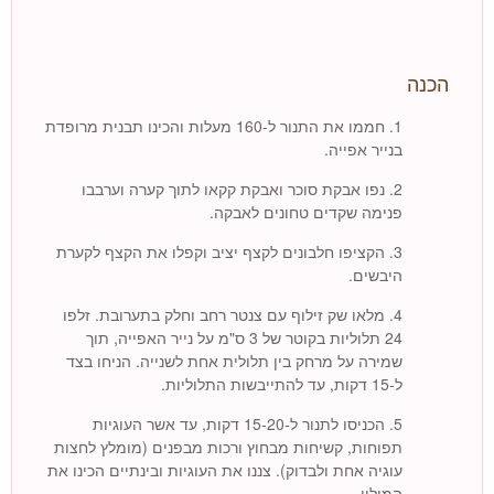
הכנה
1. חממו את התנור ל-160 מעלות והכינו תבנית מרופדת
בנייר אפייה.
2. נפו אבקת סוכר ואבקת קקאו לתוך קערה וערבבו
פנימה שקדים טחונים לאבקה.
3. הקציפו חלבונים לקצף יציב וקפלו את הקצף לקערת
היבשים.
4. מלאו שק זילוף עם צנטר רחב וחלק בתערובת. זלפו
24 תלוליות בקוטר של 3 ס"מ על נייר האפייה, תוך
שמירה על מרחק בין תלולית אחת לשנייה. הניחו בצד
ל-15 דקות, עד להתייבשות התלוליות.
5. הכניסו לתנור ל-15-20 דקות, עד אשר העוגיות
תפוחות, קשיחות מבחוץ ורכות מבפנים (מומלץ לחצות
עוגיה אחת ולבדוק). צננו את העוגיות ובינתיים הכינו את
המילוי.