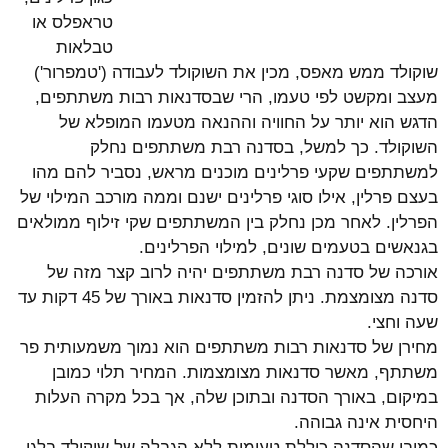
טראפלס או
טבלאות
שוקולד ממש מאפס, מכין את השוקולד לעבודה ('טמפרור')
מעצב ומקשט לפי טעמו, הרי שבסדנאות רבות משתתפים,
הדגש הוא יותר על החוויה וההנאה מטעמו המופלא של
השוקולד. כך למשל, בסדנה רבת משתתפים נחלק
למשתתפים שקעי פרלינים מוכנים מראש, נסביר להם מהו
בעצם פרלין, אילו סוגי פרלינים ישנם וממה מורכב המילוי של
הפרלין. לאחר מכן נחלק בין המשתתפים שקי זילוף ממולאים
בגנאשים בטעמים שונים, למילוי הפרלינים.
אורכה של סדנה רבת משתתפים יהיה לרוב קצר מזה של
סדנה מצומצמת. ניתן להזמין סדנאות באורך של 45 דקות עד
שעה וחצי.
מחירן של סדנאות רבות משתתפים הוא נמוך משמעותית פר
משתתף, מאשר סדנאות מצומצמות. המחיר תלוי כמובן
במיקום, באורך הסדנה ובתוכן שלה, אך בכל מקרה העלות
היחסית אינה גבוהה.
כמובן שהסדנה כוללת טעימות ללא הגבלה של שוקולד בלגי