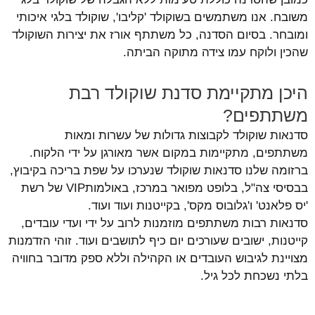
משובח. אנו משתמשים בשוקולד 'קליבו', שוקולד בלגי איכותי
ומובחר. בסיום הסדנה, כל משתתף אורז את יצירות השוקולד
שהכין ולוקח עמו צידה מתוקה הביתה.
היכן מתקיימת סדנת שוקולד רבת
משתתפים?
סדנאות שוקולד לקבוצות גדולות של עשרות ומאות
משתתפים, מתקיימות במקום אשר מאורגן על ידי הלקוח.
ברזומה שלנו סדנאות שוקולד שנערכו על שפת בריכה בקיבוץ,
בבסיסי צה"ל, בלופט מפואר במרכז, באולמותVIP של רשת
'יס פלאנט' ו'גלובוס מקס', בקייטנות ועוד ועוד.
סדנאות רבות משתתפים מוזמנות לרוב על ידי ועדי עובדים,
קייטנות, ישובים שעורכים יום כיף לתושבים ועוד. זוהי הזדמנות
מצויינת לגיבוש העובדים או הקהילה וללא ספק מדובר בחוויה
בלתי נשכחת לכל גיל.