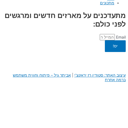
מתכונים
מתעדכנים על מארזים חדשים ומרגשים
לפני כולם:
Email
יס!
עיצוב האתר: סטודיו רז יראקצ'י
|
א
ביתר גיל – פיתוח וחווית משתמש
ברמה אחרת
0
0
העגלה שלך
היי, העגלה שלך ריקה לבנתיים :)
חזור לחנות
המשך באתר