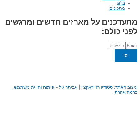
בלוג
מתכונים
מתעדכנים על מארזים חדשים ומרגשים
לפני כולם:
Email
יס!
עיצוב האתר: סטודיו רז יראקצ'י
|
א
ביתר גיל – פיתוח וחווית משתמש
ברמה אחרת
0
0
העגלה שלך
היי, העגלה שלך ריקה לבנתיים :)
חזור לחנות
המשך באתר