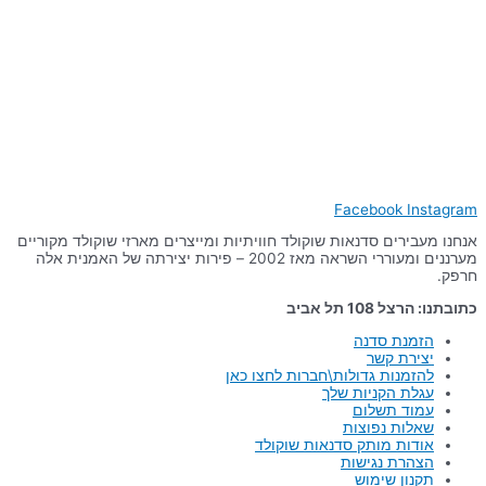
Facebook
Instagram
אנחנו מעבירים סדנאות שוקולד חוויתיות ומייצרים מארזי שוקולד מקוריים
מערננים ומעוררי השראה מאז 2002 – פירות יצירתה של האמנית אלה
חרפק.
כתובתנו: הרצל 108 תל אביב
הזמנת סדנה
יצירת קשר
להזמנות גדולות\חברות לחצו כאן
עגלת הקניות שלך
עמוד תשלום
שאלות נפוצות
אודות מותק סדנאות שוקולד
הצהרת נגישות
תקנון שימוש