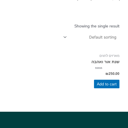
Showing the single result
מארזים לחגים
שנת אור ואהבה
Rated
₪
250.00
0
out
of
Add to cart
5