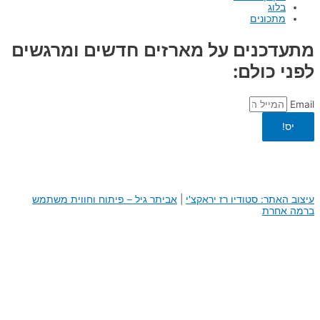
בלוג
מתכונים
מתעדכנים על מארזים חדשים ומרגשים
לפני כולם:
Email
יס!
עיצוב האתר: סטודיו רז יראקצ'י
|
א
ביתר גיל – פיתוח וחווית משתמש
ברמה אחרת
0
0
העגלה שלך
היי, העגלה שלך ריקה לבנתיים :)
חזור לחנות
המשך באתר