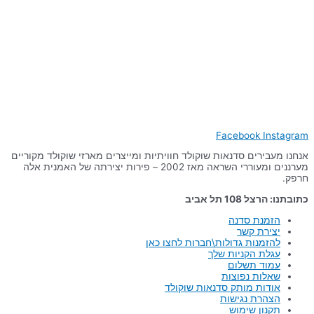
Facebook
Instagram
אנחנו מעבירים סדנאות שוקולד חוויתיות ומייצרים מארזי שוקולד מקוריים
מערננים ומעוררי השראה מאז 2002 – פירות יצירתה של האמנית אלה
חרפק.
כתובתנו: הרצל 108 תל אביב
הזמנת סדנה
יצירת קשר
להזמנות גדולות\חברות לחצו כאן
עגלת הקניות שלך
עמוד תשלום
שאלות נפוצות
אודות מותק סדנאות שוקולד
הצהרת נגישות
תקנון שימוש