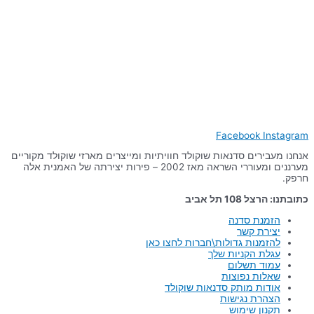
Facebook
Instagram
אנחנו מעבירים סדנאות שוקולד חוויתיות ומייצרים מארזי שוקולד מקוריים
מערננים ומעוררי השראה מאז 2002 – פירות יצירתה של האמנית אלה
חרפק.
כתובתנו: הרצל 108 תל אביב
הזמנת סדנה
יצירת קשר
להזמנות גדולות\חברות לחצו כאן
עגלת הקניות שלך
עמוד תשלום
שאלות נפוצות
אודות מותק סדנאות שוקולד
הצהרת נגישות
תקנון שימוש