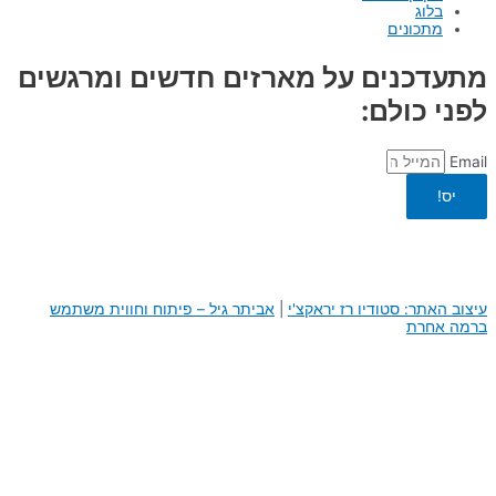
בלוג
מתכונים
מתעדכנים על מארזים חדשים ומרגשים
לפני כולם:
Email
יס!
עיצוב האתר: סטודיו רז יראקצ'י
|
א
ביתר גיל – פיתוח וחווית משתמש
ברמה אחרת
0
0
העגלה שלך
היי, העגלה שלך ריקה לבנתיים :)
חזור לחנות
המשך באתר