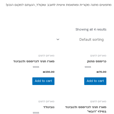
מחפשים מתנה מקורית ומותאמת אישית לחובב שוקולד, הגעתם למקום הנכון!
Showing all 4 results
מארזים לחגים
מארזים לחגים
כריסמס מתוק
מארז חגיגי לכריסמס ולנוביגוד
Rated
Rated
₪
230.00
₪
70.00
0
0
out
out
of
of
Add to cart
Add to cart
5
5
מארזים לחגים
מארזים לחגים
מארז חגיגי לכריסמס ולנוביגוד
נוביגולד
במילוי ׳דובאי׳