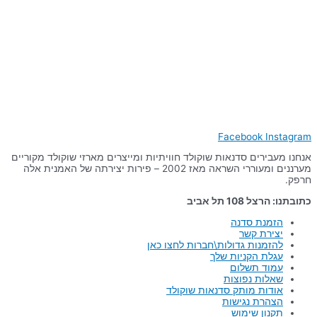
Facebook
Instagram
אנחנו מעבירים סדנאות שוקולד חוויתיות ומייצרים מארזי שוקולד מקוריים
מערננים ומעוררי השראה מאז 2002 – פירות יצירתה של האמנית אלה
חרפק.
כתובתנו: הרצל 108 תל אביב
הזמנת סדנה
יצירת קשר
להזמנות גדולות\חברות לחצו כאן
עגלת הקניות שלך
עמוד תשלום
שאלות נפוצות
אודות מותק סדנאות שוקולד
הצהרת נגישות
תקנון שימוש