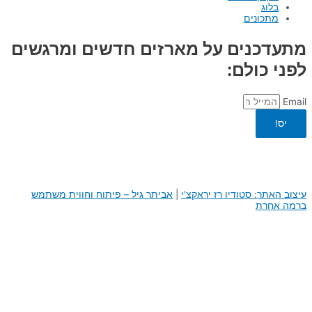
בלוג
מתכונים
מתעדכנים על מארזים חדשים ומרגשים
לפני כולם:
Email
יס!
עיצוב האתר: סטודיו רז יראקצ'י
|
א
ביתר גיל – פיתוח וחווית משתמש
ברמה אחרת
0
0
העגלה שלך
היי, העגלה שלך ריקה לבנתיים :)
חזור לחנות
המשך באתר