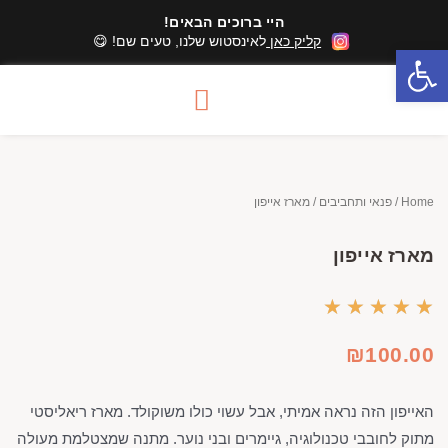
היי ברוכים הבאים!
קליק כאן
לאינסטוש שלנו, טעים שם! 😋
פתח סרגל נגישות
סדנאות שוקולד
מארזי שוקולד
אזורי שירות סדנאות
Home
/
פנאי ותחביבים
/ מארז אייפון
מארז אייפון
★
★
★
★
★
₪
100.00
האייפון הזה נראה אמיתי
,
אבל עשוי כולו משוקולד
.
מארז ריאליסטי
מתוק לחובבי טכנולוגיה
,
גיימרים ובני נוער
.
מתנה שמצטלמת מעולה