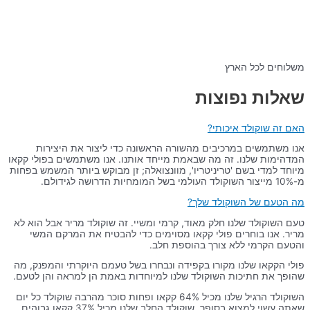
משלוחים לכל הארץ
שאלות נפוצות
האם זה שוקולד איכותי?
אנו משתמשים במרכיבים מהשורה הראשונה כדי ליצור את היצירות
המדהימות שלנו. זה מה שבאמת מייחד אותנו. אנו משתמשים בפולי קקאו
מיוחד למדי בשם 'טריניטריו', מוונצואלה; זן מבוקש ביותר המשמש בפחות
מ-10% מייצור השוקולד העולמי בשל המומחיות הדרושה לגידולם.
מה הטעם של השוקולד שלך?
טעם השוקולד שלנו חלק מאוד, קרמי ומשיי. זה שוקולד מריר אבל הוא לא
מריר. אנו בוחרים פולי קקאו מסוימים כדי להבטיח את המרקם המשי
והטעם הקרמי ללא צורך בהוספת חלב.
פולי הקקאו שלנו מקורו בקפידה ונבחרו בשל טעמם היוקרתי והמפנק, מה
שהופך את חתיכות השוקולד שלנו למיוחדות באמת הן למראה והן לטעם.
השוקולד הרגיל שלנו מכיל 64% קקאו ופחות סוכר מהרבה שוקולד כל יום
שאתה עשוי למצוא בסופר. שוקולד החלב שלנו מכיל 37% קקאו גבוהים