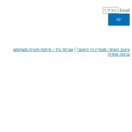
Email
יס!
עיצוב האתר: סטודיו רז יראקצ'י
|
א
ביתר גיל – פיתוח וחווית משתמש
ברמה אחרת
0
0
העגלה שלך
היי, העגלה שלך ריקה לבנתיים :)
חזור לחנות
המשך באתר
דילוג לתוכן
פתח סרגל נגישות