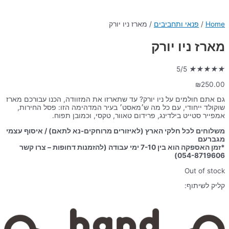
Home
/
פנאי ותחביבים
/ מארז ניו יורק
מארז ניו יורק
5/5
★
★
★
★
★
₪
250.00
גם אתם חולמים על ניו יורק? עד שתארזו את המזוודה, הכנו עבורכם מארז
שוקולד ייחודי, עם כל מה ש׳מאסט׳ בעיר המדהימה הזו: פסל החירות,
אמפייר סטייט בילדינג, פרידום טאוור, טקסי, וכמובן תפוח.
משלוחים לכל חלקי הארץ (לאיזורים מרוחקים-נא לתאם) /
איסוף עצמי
מגברעם
*זמן האספקה הוא בין 7-10 ימי עבודה (להזמנות דחופות – צרו קשר
054-8719606)
Out of stock
קליק לשיתוף: