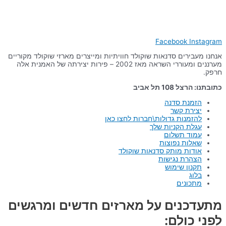
Facebook
Instagram
אנחנו מעבירים סדנאות שוקולד חוויתיות ומייצרים מארזי שוקולד מקוריים
מערננים ומעוררי השראה מאז 2002 – פירות יצירתה של האמנית אלה
חרפק.
כתובתנו: הרצל 108 תל אביב
הזמנת סדנה
יצירת קשר
להזמנות גדולות\חברות לחצו כאן
עגלת הקניות שלך
עמוד תשלום
שאלות נפוצות
אודות מותק סדנאות שוקולד
הצהרת נגישות
תקנון שימוש
בלוג
מתכונים
מתעדכנים על מארזים חדשים ומרגשים
לפני כולם: