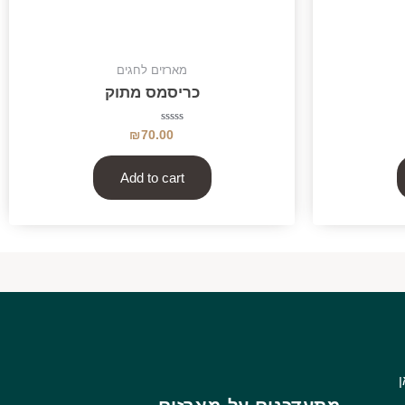
מארזים לחגים
כריסמס מתוק
Rated
₪
70.00
0
out
of
5
Add to cart
ן