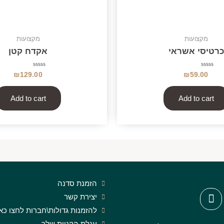
מקצועות
מקצועות
כרטיסי אשראי
אקדח קטן
Rated
Rated
₪
129.00
₪
59.00
0
0
out
out
of
of
5
5
Add to cart
Add to cart
הזמנת סדנה
יצירת קשר
להזמנות גדולות\חברות לחצו כא
עגלת הקניות שלך