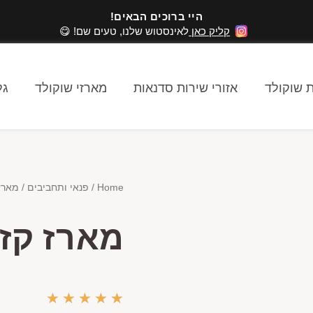
היי ברוכים הבאים!
קליק כאן
לאינסטוש שלנו, טעים שם! 😋
 שוקולד
אזורי שירות סדנאות
מארזי שוקולד
גל
Home
/
פנאי ותחביבים
/ מארז 
מארז קזי
★
★
★
★
★