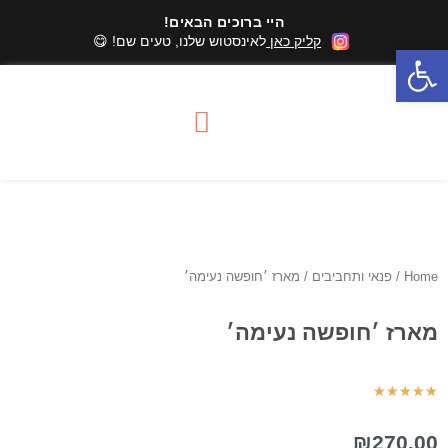
היי ברוכים הבאים!
קליק כאן
לאינסטוש שלנו, טעים שם! 😋
פתח סרגל נגישות
סדנאות שוקולד
מארזי שוקולד
אזורי שירות סדנאות
Home
/
פנאי ותחביבים
/ מארז ׳חופשה נעימה׳
מארז ׳חופשה נעימה׳
★
★
★
★
★
₪
270.00