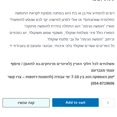
רוצים להפתיע את בן או בת הזוג במתנה מפנקת לקראת החופשה
החלומית שארגנתם? או אולי לפרגן למישהו יקר לכם שנוסע לחופשה?
מארז ׳חופשה נעימה׳ הוא התחלה נהדרת לחופשה מתוקה!
המארז כולל מיני מצלמת שוקולד, משקפי שמש משוקולד, זוג כפכפים
וכיתוב ׳חופשה נעימה׳ על גבי פלטת שוקולד.
כל הפריטים עשויים שוקולד בלגי איכותי, טבעוני ומעוצבים בעבודת יד.
משלוחים לכל חלקי הארץ (לאיזורים מרוחקים-נא לתאם) /
איסוף
עצמי מגברעם
*זמן האספקה הוא בין 7-10 ימי עבודה (להזמנות דחופות – צרו קשר
054-8719606)
Add to cart
קנה עכשיו