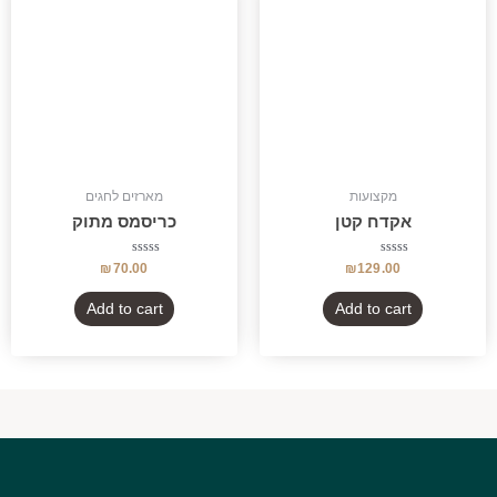
מקצועות
מארזים לחגים
אקדח קטן
כריסמס מתוק
Rated
Rated
₪
70.00
₪
129.00
0
0
out
out
of
of
Add to cart
Add to cart
5
5