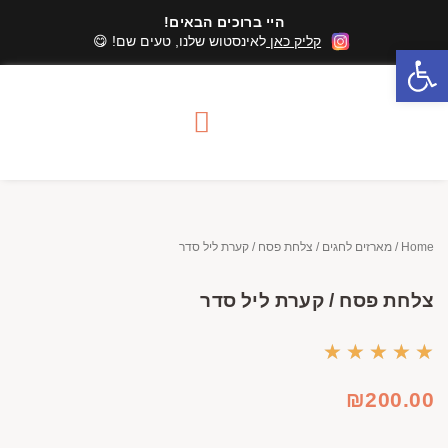
היי ברוכים הבאים!
קליק כאן
לאינסטוש שלנו, טעים שם! 😋
פתח סרגל נגישות
סדנאות שוקולד
מארזי שוקולד
אזורי שירות סדנאות
Home
/
מארזים לחגים
/ צלחת פסח / קערת ליל סדר
צלחת פסח / קערת ליל סדר
★
★
★
★
★
₪
200.00