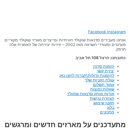
Facebook
Instagram
אנחנו מעבירים סדנאות שוקולד חוויתיות ומייצרים מארזי שוקולד מקוריים
מערננים ומעוררי השראה מאז 2002 – פירות יצירתה של האמנית אלה
חרפק.
כתובתנו: הרצל 108 תל אביב
הזמנת סדנה
יצירת קשר
להזמנות גדולות\חברות לחצו כאן
עגלת הקניות שלך
עמוד תשלום
שאלות נפוצות
אודות מותק סדנאות שוקולד
הצהרת נגישות
תקנון שימוש
בלוג
מתכונים
מתעדכנים על מארזים חדשים ומרגשים