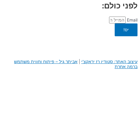
לפני כולם:
Email
יס!
עיצוב האתר: סטודיו רז יראקצ'י
|
א
ביתר גיל – פיתוח וחווית משתמש
ברמה אחרת
0
0
העגלה שלך
היי, העגלה שלך ריקה לבנתיים :)
חזור לחנות
המשך באתר
דילוג לתוכן