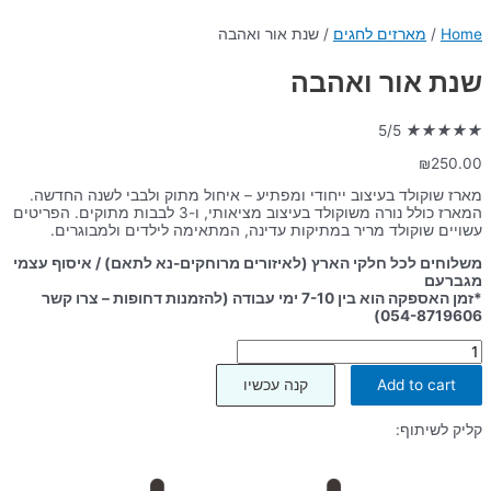
Home
/
מארזים לחגים
/ שנת אור ואהבה
שנת אור ואהבה
5/5
★
★
★
★
★
₪
250.00
מארז שוקולד בעיצוב ייחודי ומפתיע – איחול מתוק ולבבי לשנה החדשה.
המארז כולל נורה משוקולד בעיצוב מציאותי, ו-3 לבבות מתוקים. הפריטים
עשויים שוקולד מריר במתיקות עדינה, המתאימה לילדים ולמבוגרים.
משלוחים לכל חלקי הארץ (לאיזורים מרוחקים-נא לתאם) /
איסוף עצמי
מגברעם
*זמן האספקה הוא בין 7-10 ימי עבודה (להזמנות דחופות – צרו קשר
054-8719606)
שנת
אור
ואהבה
Add to cart
קנה עכשיו
quantity
קליק לשיתוף: