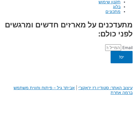
תקנון שימוש
בלוג
מתכונים
מתעדכנים על מארזים חדשים ומרגשים
לפני כולם:
Email
יס!
עיצוב האתר: סטודיו רז יראקצ'י
|
א
ביתר גיל – פיתוח וחווית משתמש
ברמה אחרת
0
0
העגלה שלך
היי, העגלה שלך ריקה לבנתיים :)
חזור לחנות