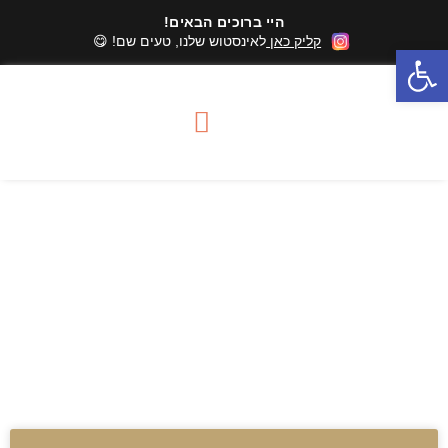
היי ברוכים הבאים!
קליק כאן
לאינסטוש שלנו, טעים שם! 😋
פתח סרגל נגישות
סדנאות שוקולד
מארזי שוקולד
אזורי שירות סדנאות
עבודה עם שוקולד