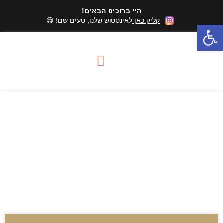
היי ברוכים הבאים!
קליק כאן
לאינסטוש שלנו, טעים שם! 😋
פתח סרגל נגישות
סדנאות שוקולד
מארזי שוקולד
אזורי שירות סדנאות
עובדות מעניינות על
שוקולד