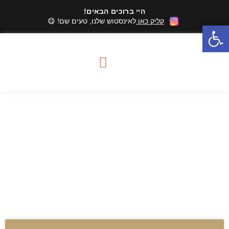
היי ברוכים הבאים!
קליק כאן
לאינסטוש שלנו, טעים שם! 😋
פתח סרגל נגישות
סדנאות שוקולד
מארזי שוקולד
אזורי שירות סדנאות
פונדו שוקולד