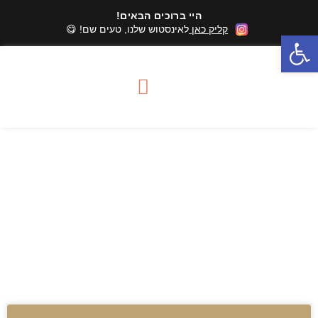
היי ברוכים הבאים!
קליק כאן
לאינסטוש שלנו, טעים שם! 😋
פתח סרגל נגישות
סדנאות שוקולד
מארזי שוקולד
אזורי שירות סדנאות
פרלינים בתבניות