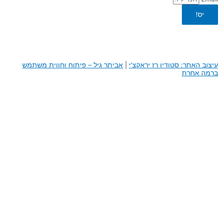
יס!
עיצוב האתר: סטודיו רז יראקצ'י
|
א
ביתר גיל – פיתוח וחווית משתמש
ברמה אחרת
0
0
העגלה שלך
היי, העגלה שלך ריקה לבנתיים :)
חזור לחנות
המשך באתר
דילוג לתוכן
פתח סרגל נגישות
כלי נגישות