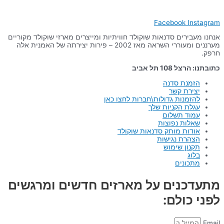
Facebook
Instagram
אנחנו מעבירים סדנאות שוקולד חוויתיות ומייצרים מארזי שוקולד מקוריים
מערננים ומעוררי השראה מאז 2002 – פירות יצירתה של האמנית אלה
חרפק.
כתובתנו: הרצל 108 תל אביב
הזמנת סדנה
יצירת קשר
להזמנות גדולות\חברות לחצו כאן
עגלת הקניות שלך
עמוד תשלום
שאלות נפוצות
אודות מותק סדנאות שוקולד
הצהרת נגישות
תקנון שימוש
בלוג
מתכונים
מתעדכנים על מארזים חדשים ומרגשים
לפני כולם:
Email