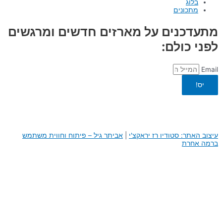
בלוג
מתכונים
מתעדכנים על מארזים חדשים ומרגשים
לפני כולם:
Email
יס!
עיצוב האתר: סטודיו רז יראקצ'י
|
א
ביתר גיל – פיתוח וחווית משתמש
ברמה אחרת
0
0
העגלה שלך
היי, העגלה שלך ריקה לבנתיים :)
חזור לחנות
המשך באתר