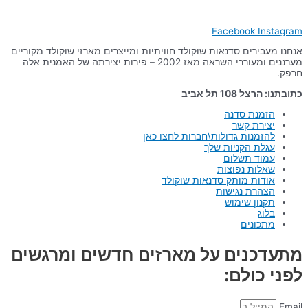
Facebook
Instagram
אנחנו מעבירים סדנאות שוקולד חוויתיות ומייצרים מארזי שוקולד מקוריים
מערננים ומעוררי השראה מאז 2002 – פירות יצירתה של האמנית אלה
חרפק.
כתובתנו: הרצל 108 תל אביב
הזמנת סדנה
יצירת קשר
להזמנות גדולות\חברות לחצו כאן
עגלת הקניות שלך
עמוד תשלום
שאלות נפוצות
אודות מותק סדנאות שוקולד
הצהרת נגישות
תקנון שימוש
בלוג
מתכונים
מתעדכנים על מארזים חדשים ומרגשים
לפני כולם:
Email