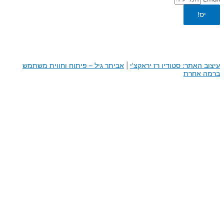
יס!
עיצוב האתר: סטודיו רז יראקצ'י
|
א
ביתר גיל – פיתוח וחווית משתמש
ברמה אחרת
0
0
העגלה שלך
היי, העגלה שלך ריקה לבנתיים :)
חזור לחנות
המשך באתר
דילוג לתוכן
פתח סרגל נגישות
כלי נגישות